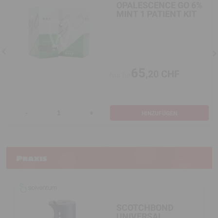
OPALESCENCE GO 6%
MINT 1 PATIENT KIT
65
,20 CHF
Nur für
-
+
HINZUFÜGEN
Praxis
R
SCOTCHBOND
X
UNIVERSAL