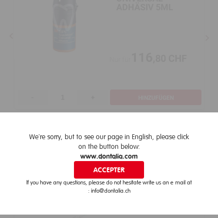
ADHÄSIV 5ML
116
,80 CHF
Nur für
-
+
HINZUFÜGEN
Alles anzeigen
We're sorry, but to see our page in English, please click
Willkommen bei Dontalia!
on the button below:
Ich bestätige, eine Fachkraft im Bereich der Mundgesundheit
Praxisgeräte
www.dontalia.com
zu sein.
ACCEPTER
EINVERSTANDEN
If you have any questions, please do not hesitate write us an e-mail at
: info@dontalia.ch
X
DENTO-PREP